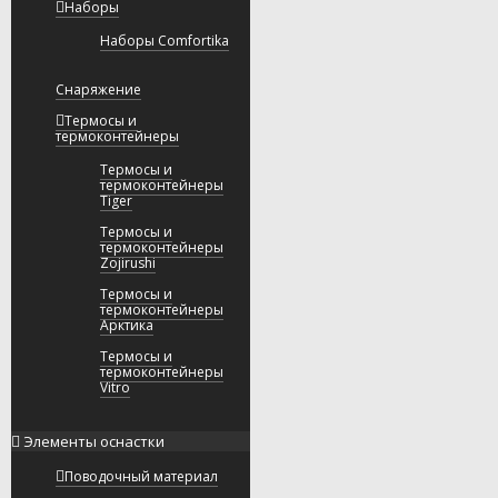
Наборы
Наборы Comfortika
Снаряжение
Термосы и
термоконтейнеры
Термосы и
термоконтейнеры
Tiger
Термосы и
термоконтейнеры
Zojirushi
Термосы и
термоконтейнеры
Арктика
Термосы и
термоконтейнеры
Vitro
Элементы оснастки
Поводочный материал