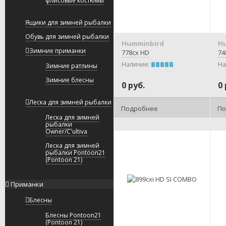
флисовые костюмы
Ящики для зимней рыбалки
Обувь для зимней рыбалки
Humminbird
H
Зимние приманки
778cx HD
74
Наличие:
На
Зимние ратлины
Зимние блесны
0 руб.
0 
Леска для зимней рыбалки
Подробнее
По
Леска для зимней
рыбалки
Owner/C'ultiva
Леска для зимней
рыбалки Pontoon21
(Pontoon 21)
Приманки
Блесны
Блесны Pontoon21
(Pontoon 21)