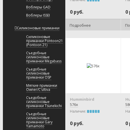
Воблеры GAD
0 руб.
0 
Воблеры ISSEI
Подробнее
По
Силиконовые приманки
Силиконовые
приманки Pontoon21
(Pontoon 21)
Съедобные
силиконовые
приманки Megabass
Съедобные
силиконовые
приманки OSP
Мягкие приманки
Owner/C'ultiva
Съедобные
Humminbird
H
силиконовые
576x
58
приманки Tsunekichi
Наличие:
На
Съедобные
силиконовые
приманки Gary
0 руб.
0 
Yamamoto