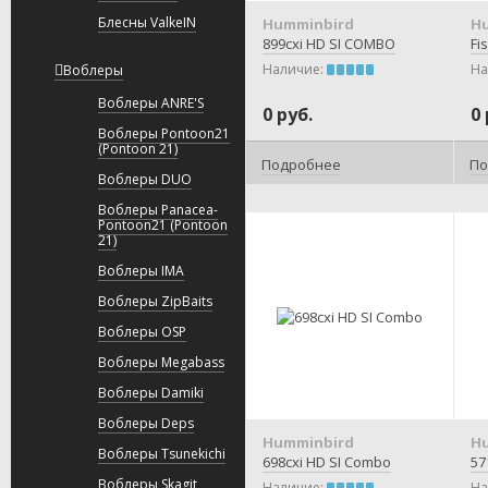
Блесны ValkeIN
Humminbird
H
899cxi HD SI COMBO
Fi
Наличие:
На
Воблеры
Воблеры ANRE'S
0 руб.
0 
Воблеры Pontoon21
(Pontoon 21)
Подробнее
По
Воблеры DUO
Воблеры Panacea-
Pontoon21 (Pontoon
21)
Воблеры IMA
Воблеры ZipBaits
Воблеры OSP
Воблеры Megabass
Воблеры Damiki
Воблеры Deps
Humminbird
H
Воблеры Tsunekichi
698cxi HD SI Combo
57
Воблеры Skagit
Наличие:
На