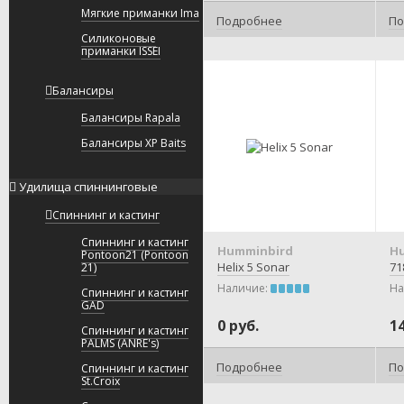
Мягкие приманки Ima
Подробнее
По
Силиконовые
приманки ISSEI
Балансиры
Балансиры Rapala
Балансиры XP Baits
Удилища спиннинговые
Спиннинг и кастинг
Спиннинг и кастинг
Humminbird
H
Pontoon21 (Pontoon
Helix 5 Sonar
71
21)
Наличие:
На
Спиннинг и кастинг
GAD
0 руб.
1
Спиннинг и кастинг
PALMS (ANRE's)
Подробнее
По
Спиннинг и кастинг
St.Croix