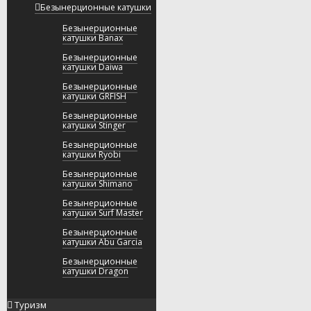
Безынерционные катушки
Безынерционные
катушки Banax
Безынерционные
катушки Daiwa
Безынерционные
катушки GRFISH
Безынерционные
катушки Stinger
Безынерционные
катушки Ryobi
Безынерционные
катушки Shimano
Безынерционные
катушки Surf Master
Безынерционные
катушки Abu Garcia
Безынерционные
катушки Dragon
Туризм