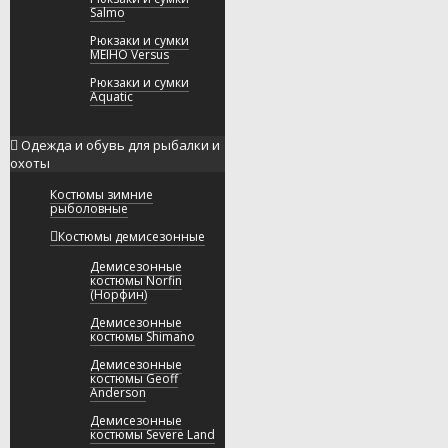
Salmo
Рюкзаки и сумки
MEIHO Versus
Рюкзаки и сумки
Aquatic
Одежда и обувь для рыбалки и
охоты
Костюмы зимние
рыболовные
Костюмы демисезонные
Демисезонные
костюмы Norfin
(Норфин)
Демисезонные
костюмы Shimano
Демисезонные
костюмы Geoff
Anderson
Демисезонные
костюмы Severe Land