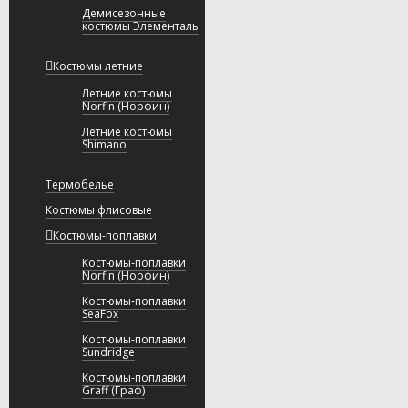
Демисезонные
костюмы Элементаль
Костюмы летние
Летние костюмы
Norfin (Норфин)
Летние костюмы
Shimano
Термобелье
Костюмы флисовые
Костюмы-поплавки
Костюмы-поплавки
Norfin (Норфин)
Костюмы-поплавки
SeaFox
Костюмы-поплавки
Sundridge
Костюмы-поплавки
Graff (Граф)