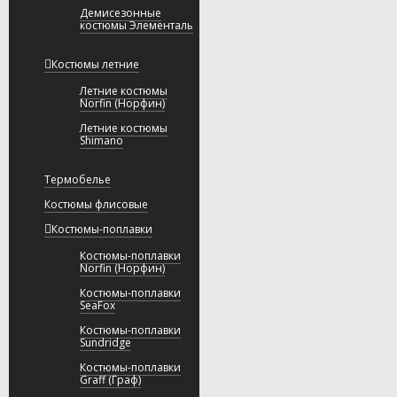
Демисезонные
костюмы Элементаль
Костюмы летние
Летние костюмы
Norfin (Норфин)
Летние костюмы
Shimano
Термобелье
Костюмы флисовые
Костюмы-поплавки
Костюмы-поплавки
Norfin (Норфин)
Костюмы-поплавки
SeaFox
Костюмы-поплавки
Sundridge
Костюмы-поплавки
Graff (Граф)