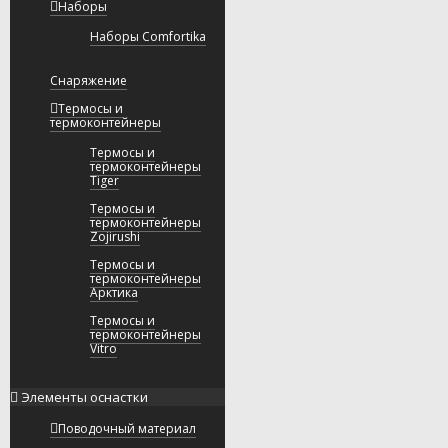
Наборы
Наборы Comfortika
Снаряжение
Термосы и
термоконтейнеры
Термосы и
термоконтейнеры
Tiger
Термосы и
термоконтейнеры
Zojirushi
Термосы и
термоконтейнеры
Арктика
Термосы и
термоконтейнеры
Vitro
Элементы оснастки
Поводочный материал