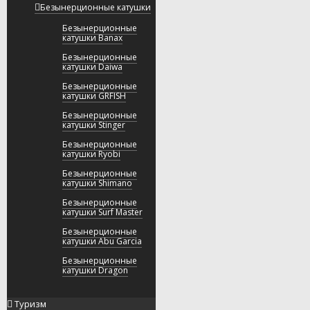
Безынерционные катушки
Безынерционные
катушки Banax
Безынерционные
катушки Daiwa
Безынерционные
катушки GRFISH
Безынерционные
катушки Stinger
Безынерционные
катушки Ryobi
Безынерционные
катушки Shimano
Безынерционные
катушки Surf Master
Безынерционные
катушки Abu Garcia
Безынерционные
катушки Dragon
Туризм