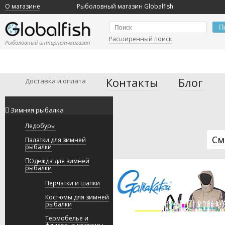
О магазине
Рыболовный магазин Globalfish
П
Расширенный поиск
Рыболовный интернет-магазин
Контакты
Блог
Доставка и оплата
Зимняя рыбалка
Ледобуры
См
Палатки для зимней
рыбалки
Одежда для зимней
рыбалки
Перчатки и шапки
Костюмы для зимней
рыбалки
Термобелье и