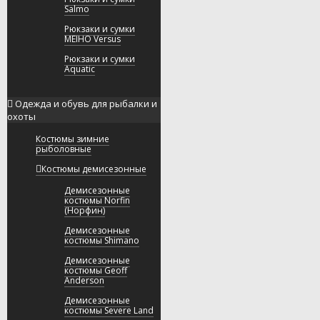
Salmo
Рюкзаки и сумки
MEIHO Versus
Рюкзаки и сумки
Aquatic
Одежда и обувь для рыбалки и
охоты
Костюмы зимние
рыболовные
Костюмы демисезонные
Демисезонные
костюмы Norfin
(Норфин)
Демисезонные
костюмы Shimano
Демисезонные
костюмы Geoff
Anderson
Демисезонные
костюмы Severe Land